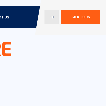
T US
FB
TALK TO US
RE