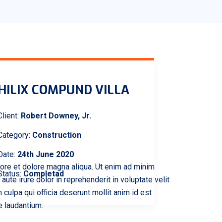
HILIX COMPUND VILLA
Client:
Robert Downey, Jr.
Category:
Construction
Date:
24th June 2020
bore et dolore magna aliqua. Ut enim ad minim
Status:
Completad
ute irure dolor in reprehenderit in voluptate velit
 culpa qui officia deserunt mollit anim id est
e laudantium.