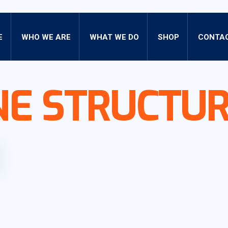
E
WHO WE ARE
WHAT WE DO
SHOP
CONTAC
E STRUCTU