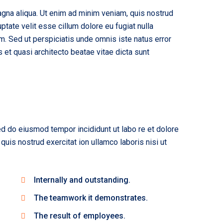
agna aliqua. Ut enim ad minim veniam, quis nostrud
ptate velit esse cillum dolore eu fugiat nulla
rum. Sed ut perspiciatis unde omnis iste natus error
et quasi architecto beatae vitae dicta sunt
sed do eiusmod tempor incididunt ut labo re et dolore
uis nostrud exercitat ion ullamco laboris nisi ut
Internally and outstanding.
The teamwork it demonstrates.
The result of employees.