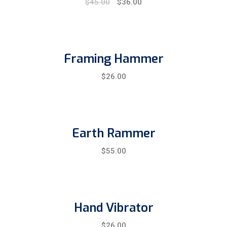
Original
Current
$
45.00
$
36.00
price
price
was:
is:
$45.00.
$36.00.
Framing Hammer
$
26.00
Earth Rammer
$
55.00
Hand Vibrator
$
26.00