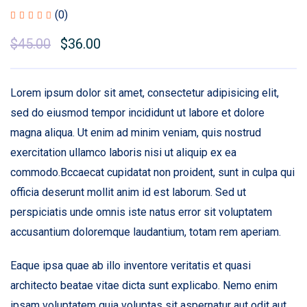
(0)
$
45.00
Original
$
36.00
Current
price
price
was:
is:
Lorem ipsum dolor sit amet, consectetur adipisicing elit,
$45.00.
$36.00.
sed do eiusmod tempor incididunt ut labore et dolore
magna aliqua. Ut enim ad minim veniam, quis nostrud
exercitation ullamco laboris nisi ut aliquip ex ea
commodo.Bccaecat cupidatat non proident, sunt in culpa qui
officia deserunt mollit anim id est laborum. Sed ut
perspiciatis unde omnis iste natus error sit voluptatem
accusantium doloremque laudantium, totam rem aperiam.
Eaque ipsa quae ab illo inventore veritatis et quasi
architecto beatae vitae dicta sunt explicabo. Nemo enim
ipsam voluptatem quia voluptas sit aspernatur aut odit aut